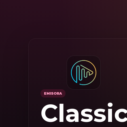
EMISORA
Classi