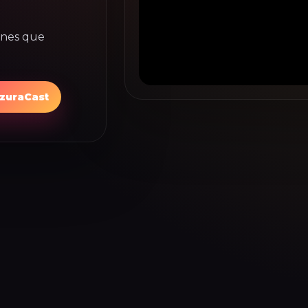
ones que
AzuraCast